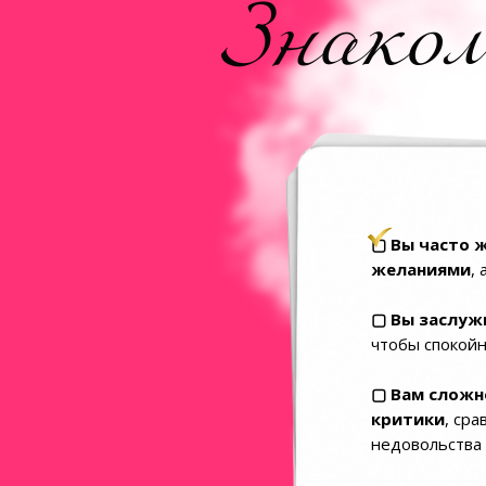
Знако
▢ Вы часто 
желаниями
,
▢ Вы заслуж
чтобы спокой
▢
Вам сложно
критики
, ср
недовольства