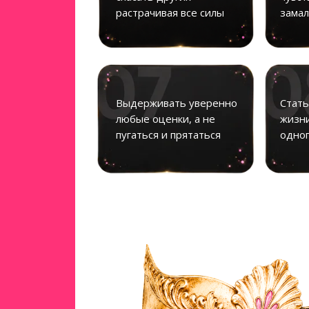
растрачивая все силы
замал
Выдерживать уверенно
Стать
любые оценки, а не
жизни
пугаться и прятаться
одног