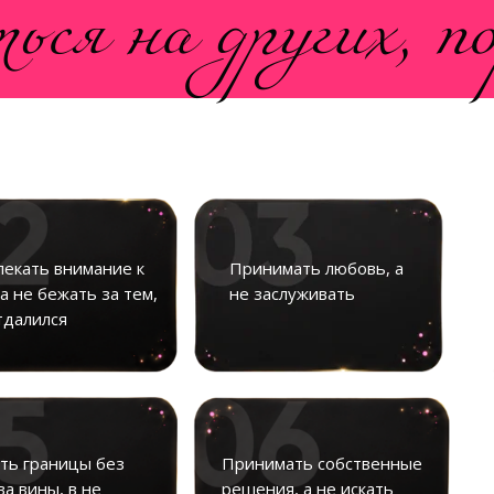
ься на других, по
екать внимание к
Принимать любовь, а
 а не бежать за тем,
не заслуживать
тдалился
ть границы без
Принимать собственные
ва вины, в не
решения, а не искать