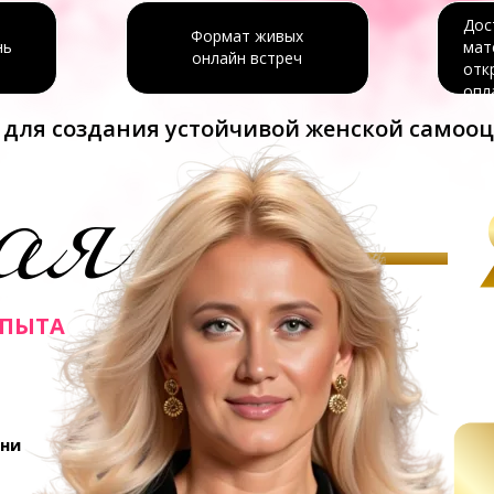
Дос
Формат живых
нь
мат
онлайн встреч
отк
опл
 для создания устойчивой женской самоо
— 
ая
ОПЫТА
зни