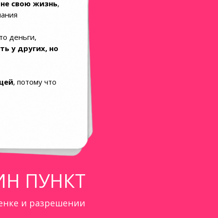
 не свою жизнь
,
лания
то деньги,
ть у других, но
щей
, потому что
ИН ПУНКТ
ценке и разрешении