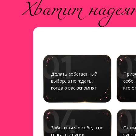
Хватит надеят
Делать собственный
Привл
выбор, а не ждать,
себе,
когда о вас вспомнят
кто о
Заботиться о себе, а не
Стави
спасать других
чувст