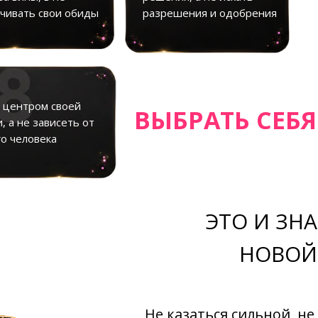
чивать свои обиды
разрешения и одобрения
 центром своей
ВЫБРАТЬ СЕБЯ
, а не зависеть от
о человека
ЭТО И ЗН
НОВОЙ
Не казаться сильной, не