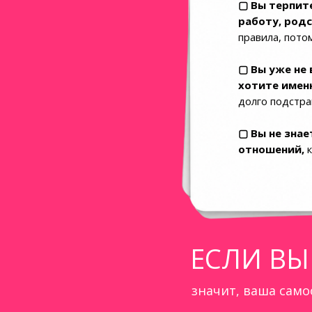
▢ Вы терпит
работу, род
правила, пото
▢ Вы уже не 
хотите имен
долго подстра
▢ Вы не знае
отношений,
к
ЕСЛИ ВЫ
значит, ваша само