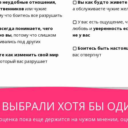
е неудобные отношения,
▢ Вы как будто живете
ственников
или чужие
а обслуживаете чужие же
му что боитесь все разрушить
▢
У вас есть ощущение, ч
всегда понимаете, чего
любовь и
уверенность ес
но вы
, потому что слишком
не у вас
ивались под других
▢ Боитесь быть настоя
те как изменить свой мир
вас отвергнут
оторый вас разрушает
 ВЫБРАЛИ ХОТЯ БЫ ОД
оценка пока еще держится на чужом мнении, о