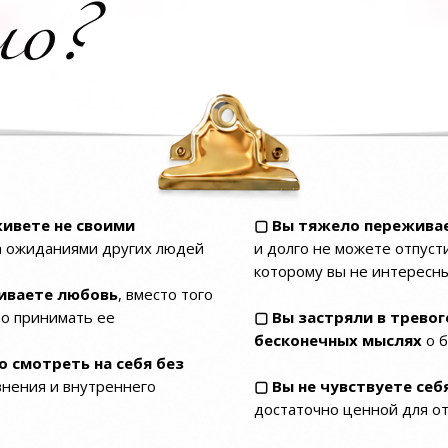
мо?
живете не своими
▢ Вы тяжело переживае
 а ожиданиями других людей
и долго не можете отпуст
которому вы не интересн
иваете любовь
, вместо того
но принимать ее
▢ Вы застряли в тревоге
бесконечных мыслях
о 
 смотреть на себя без
авнения и внутреннего
▢ Вы не чувствуете се
достаточно ценной для 