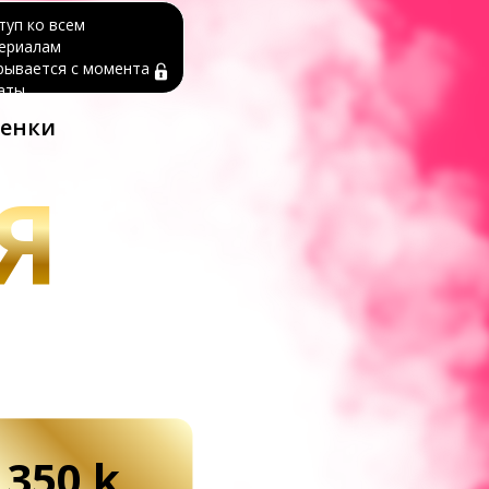
туп ко всем
ериалам
рывается с момента
аты
ценки
Я
350 k