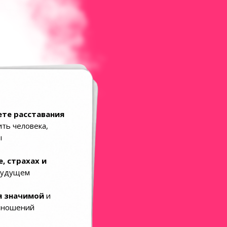
те расставания
ить человека,
ы
, страхах и
будущем
бя значимой
и
отношений