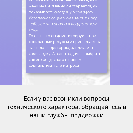
должен быть включен сильнее, чем
женщина и именно он старается, он
показывает:
смотри, у меня здесь
безопасная социальная зона, я могу
тебе делать хорошо и ресурсно, иди
сюда!
То есть это он демонстрирует свои
социальные ресурсы и привлекает вас
на свою территорию, завлекает в
свою лодку. А ваша задача – выбрать
самого ресурсного в вашем
социальном поле матроса
Если у вас возникли вопросы
технического характера, обращайтесь в
наши службы поддержки