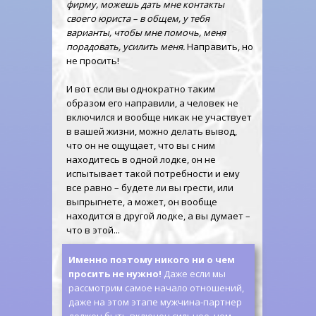
фирму, можешь дать мне контакты
своего юриста – в общем, у тебя
варианты, чтобы мне помочь, меня
порадовать, усилить меня.
Направить, но
не просить!
И вот если вы однократно таким
образом его направили, а человек не
включился и вообще никак не участвует
в вашей жизни, можно делать вывод,
что он не ощущает, что вы с ним
находитесь в одной лодке, он не
испытывает такой потребности и ему
все равно – будете ли вы грести, или
выпрыгнете, а может, он вообще
находится в другой лодке, а вы думает –
что в этой...
Именно поэтому никого ни о чем
просить не нужно!
Даже если мы
рассмотрим самое начало отношений,
даже на этом этапе мужчина-партнер