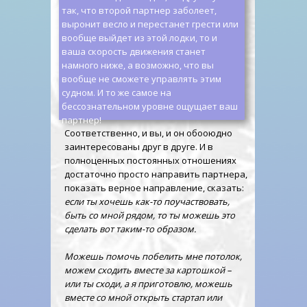
так, что второй партнер заболеет,
выронит весло и перестанет грести или
вообще выйдет из этой лодки, то и
ваша скорость движения станет
намного ниже, а возможно, что вы
вообще не сможете управлять этим
судном. И то же самое на
бессознательном уровне ощущает ваш
партнер!
Соответственно, и вы, и он обооюдно
заинтересованы друг в друге. И в
полноценных постоянных отношениях
достаточно просто направить партнера,
показать верное направление, сказать:
если ты хочешь как-то поучаствовать,
быть со мной рядом, то ты можешь это
сделать вот таким-то образом.
Можешь помочь побелить мне потолок,
можем сходить вместе за картошкой –
или ты сходи, а я приготовлю, можешь
вместе со мной открыть стартап или